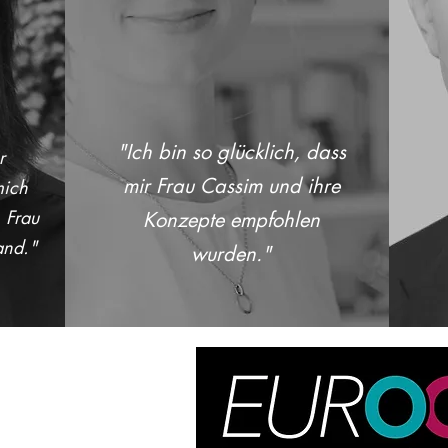
"Ich bin so glücklich, dass
r
mir Frau Cassim und ihre
mich
h Frau
Konzepte empfohlen
and."
wurden."