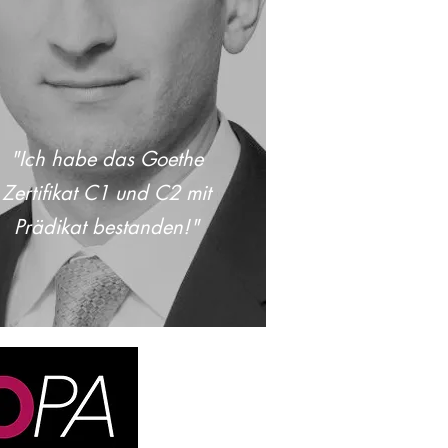
"Ich habe das Goethe
Zertifikat C1 und C2 mit
Prädikat bestanden!"